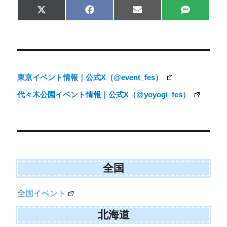
Share
Share
Share
Share
X
F
E
S
on
on
on
on
(
a
m
M
T
c
a
S
w
e
i
i
b
l
t
o
t
o
e
k
東京イベント情報｜公式X（@event_fes）
r
)
代々木公園イベント情報｜公式X（@yoyogi_fes）
全国
全国イベント
北海道