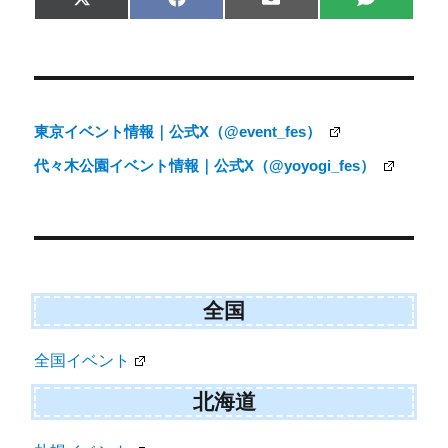
Share
Share
Share
Share
X
F
E
S
on
on
on
on
(
a
m
M
T
c
a
S
w
e
i
i
b
l
t
o
t
o
e
k
東京イベント情報｜公式X（@event_fes）
r
)
代々木公園イベント情報｜公式X（@yoyogi_fes）
全国
全国イベント
北海道