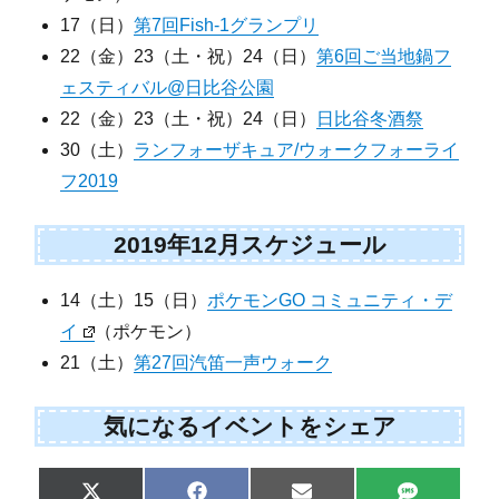
17（日）
第7回Fish-1グランプリ
22（金）23（土・祝）24（日）
第6回ご当地鍋フ
ェスティバル@日比谷公園
22（金）23（土・祝）24（日）
日比谷冬酒祭
30（土）
ランフォーザキュア/ウォークフォーライ
フ2019
2019年12月スケジュール
14（土）15（日）
ポケモンGO コミュニティ・デ
イ
（ポケモン）
21（土）
第27回汽笛一声ウォーク
気になるイベントをシェア
Share
Share
Share
Share
X
F
E
S