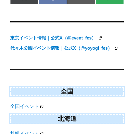
on
on
on
on
(
a
m
M
T
c
a
S
w
e
i
i
b
l
t
o
t
o
e
k
東京イベント情報｜公式X（@event_fes）
r
)
代々木公園イベント情報｜公式X（@yoyogi_fes）
全国
全国イベント
北海道
札幌イベント