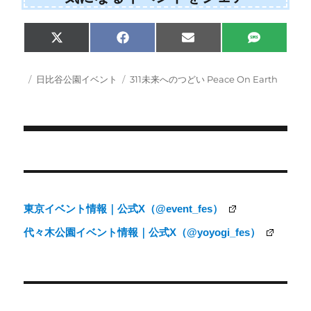
Share
Share
Share
Share
X
F
E
S
on
on
on
on
(
a
m
M
T
c
a
S
w
e
i
投
カ
タ
日比谷公園イベント
311未来へのつどい Peace On Earth
i
b
l
稿
テ
グ
t
o
日:
ゴ
t
o
e
k
リ
r
ー
)
投
稿
ナ
東京イベント情報｜公式X（@event_fes）
ビ
代々木公園イベント情報｜公式X（@yoyogi_fes）
ゲ
ー
シ
ョ