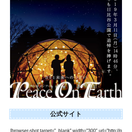
公式サイト
[browser-shot target=”_blank” width=”300″ url=”http://p