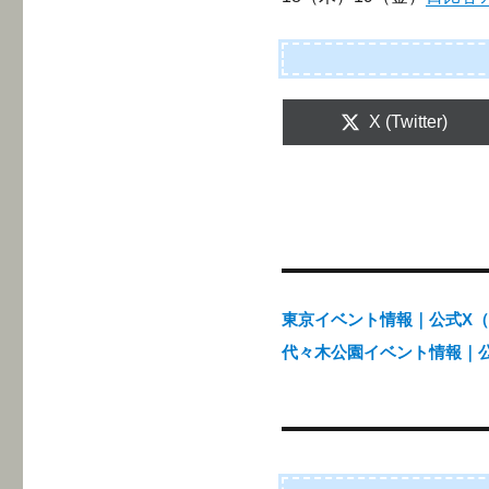
Share
X (Twitter)
on
東京イベント情報｜公式X（@e
代々木公園イベント情報｜公式X