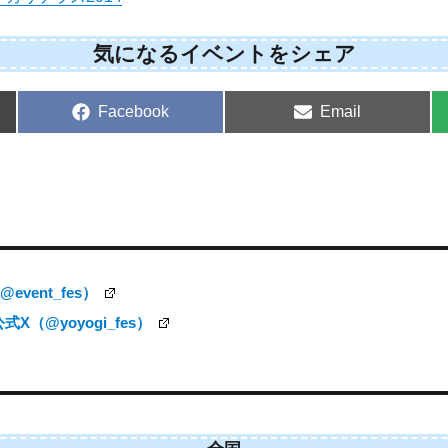
気になるイベントをシェア
Share
Share
Facebook
Email
on
on
vent_fes）
（@yoyogi_fes）