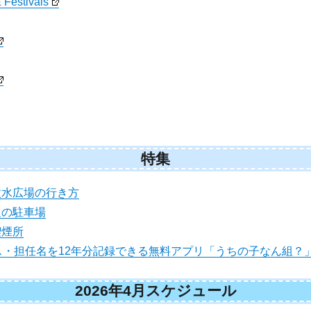
 Festivals
特集
噴水広場の行き方
辺の駐車場
喫煙所
ス・担任名を12年分記録できる無料アプリ「うちの子なん組？
2026年4月スケジュール