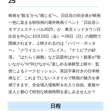
25
映画を“観る”から“感じる”へ。日比谷の街全体が映画
一色に染まる秋恒例の屋外映画イベント「日比谷シ
ネマフェスティバル2025」が、東京ミッドタウン日
比谷を中心に10月10日（金）〜26日（日）の期間で
開催されます。上映されるのは『ハリー・ポッタ
ー』『クワイエット・プレイス』『ナミビアの砂
漠』『はたらく細胞』など話題作ばかり！観客が“歌
いながら”や“叫びながら”楽しめる体験型上映や、監
督によるトークセッション、英語字幕付きの日本映
画など、これまでにないスタイルで映画の魅力を体
感できます。全会場入場無料＆出入り自由。家族や
友人と都心で特別な映画時間を楽しみませんか？
日程