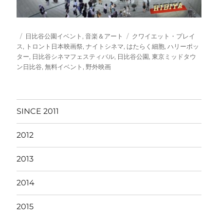
投
カ
タ
日比谷公園イベント
,
音楽＆アート
クワイエット・プレイ
稿
テ
グ
ス
,
トロント日本映画祭
,
ナイトシネマ
,
はたらく細胞
,
ハリーポッ
日:
ゴ
ター
,
日比谷シネマフェスティバル
,
日比谷公園
,
東京ミッドタウ
リ
ン日比谷
,
無料イベント
,
野外映画
ー
SINCE 2011
2012
2013
2014
2015