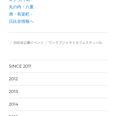
投
カ
タ
日比谷公園イベント
ワンラブジャマイカフェスティバル
稿
テ
グ
日:
ゴ
リ
ー
SINCE 2011
2012
2013
2014