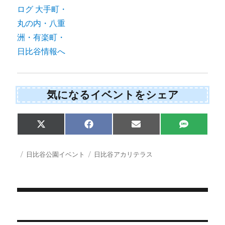
気になるイベントをシェア
Share
Share
Share
Share
X
F
E
S
on
on
on
on
(
a
m
M
T
c
a
S
w
e
i
投
カ
タ
日比谷公園イベント
日比谷アカリテラス
i
b
l
稿
テ
グ
t
o
日:
ゴ
t
o
e
k
リ
r
ー
)
投
稿