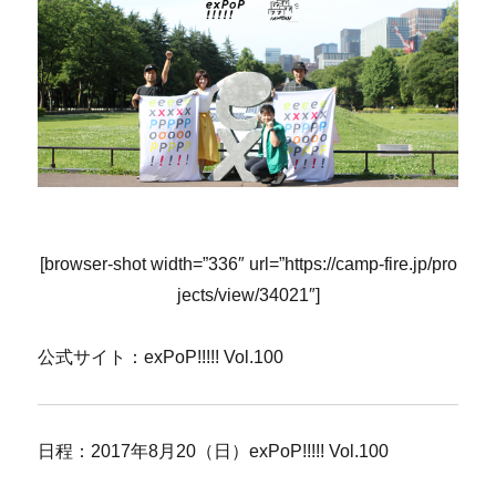
[browser-shot width=”336″ url=”https://camp-fire.jp/pro
jects/view/34021″]
公式サイト：exPoP!!!!! Vol.100
日程：2017年8月20（日）exPoP!!!!! Vol.100