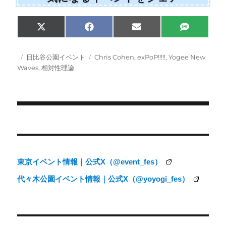
Share
Share
Share
Share
X
F
E
S
on
on
on
on
(
a
m
M
T
c
a
S
w
e
i
投
カ
タ
日比谷公園イベント
Chris Cohen
,
exPoP!!!!!
,
Yogee New
i
b
l
稿
テ
グ
Waves
,
相対性理論
t
o
日:
ゴ
t
o
e
k
リ
r
ー
)
投
稿
ナ
東京イベント情報｜公式X（@event_fes）
ビ
代々木公園イベント情報｜公式X（@yoyogi_fes）
ゲ
ー
シ