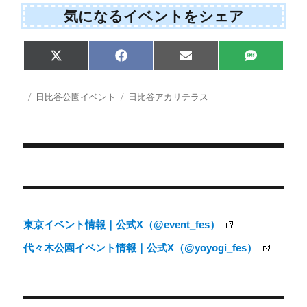
気になるイベントをシェア
Share
Share
Share
Share
X
F
E
S
on
on
on
on
(
a
m
M
T
c
a
S
w
e
i
投
カ
タ
日比谷公園イベント
日比谷アカリテラス
i
b
l
稿
テ
グ
t
o
日:
ゴ
t
o
e
k
リ
r
ー
)
投
稿
ナ
東京イベント情報｜公式X（@event_fes）
ビ
代々木公園イベント情報｜公式X（@yoyogi_fes）
ゲ
ー
シ