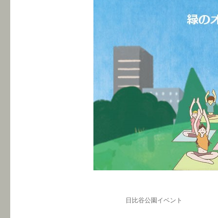
投
カ
日比谷公園イベント
稿
テ
日: