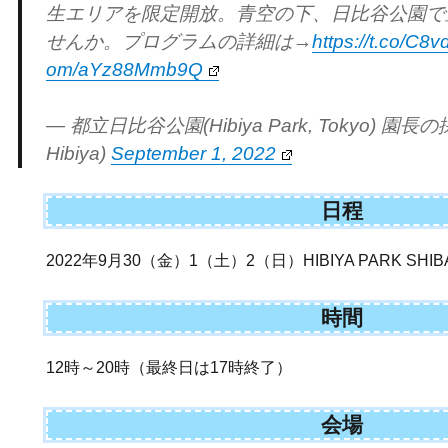
生エリアを限定開放。青空の下、日比谷公園で
せんか。プログラムの詳細は→
https://t.co/C8
om/aYz88Mmb9Q
— 都立日比谷公園(Hibiya Park, Tokyo) 園長
Hibiya)
September 1, 2022
日程
2022年9月30（金）1（土）2（日）HIBIYA PARK SHIBA
時間
12時～20時（最終日は17時終了）
会場