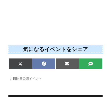
気になるイベントをシェア
Share
Share
Share
Share
X
F
E
S
on
on
on
on
(
a
m
M
T
c
a
S
w
e
i
投
カ
日比谷公園イベント
i
b
l
稿
テ
t
o
日:
ゴ
t
o
e
k
リ
r
ー
)
投