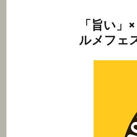
「旨い」
ルメフェ