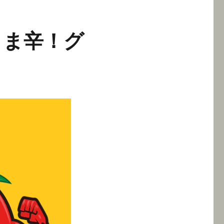
うま辛！グ