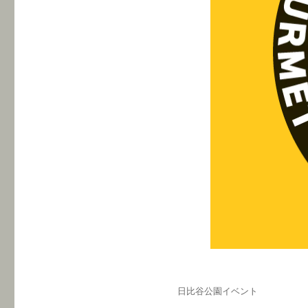
投
カ
日比谷公園イベント
稿
テ