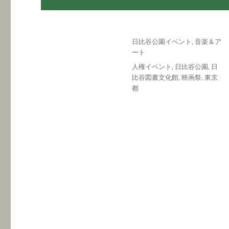
投
カ
日比谷公園イベント
,
音楽＆ア
稿
テ
ート
日:
ゴ
タ
人権イベント
,
日比谷公園
,
日
リ
グ
比谷図書文化館
,
映画祭
,
東京
ー
都