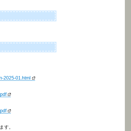
on-2025-01.html
.pdf
.pdf
ます。