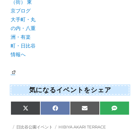
気になるイベントをシェア
Share
Share
Share
Share
X
F
E
S
on
on
on
on
(
a
m
M
T
c
a
S
w
e
i
投
カ
タ
日比谷公園イベント
HIBIYA AKARI TERRACE
i
b
l
稿
テ
グ
t
o
日:
ゴ