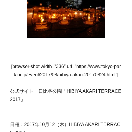
[browser-shot width=”336″ url=”https://www.tokyo-par
k.or.jp/event/2017/08/hibiya-akari-20170824.html”]
公式サイト：日比谷公園「HIBIYA AKARI TERRACE
2017」
日程：2017年10月12（木）HIBIYA AKARI TERRAC