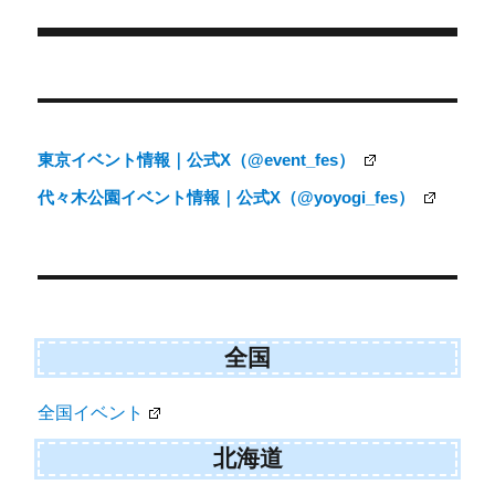
t
o
e
k
リ
r
ー
)
投
稿
ナ
東京イベント情報｜公式X（@event_fes）
ビ
代々木公園イベント情報｜公式X（@yoyogi_fes）
ゲ
ー
シ
ョ
ン
全国
全国イベント
北海道