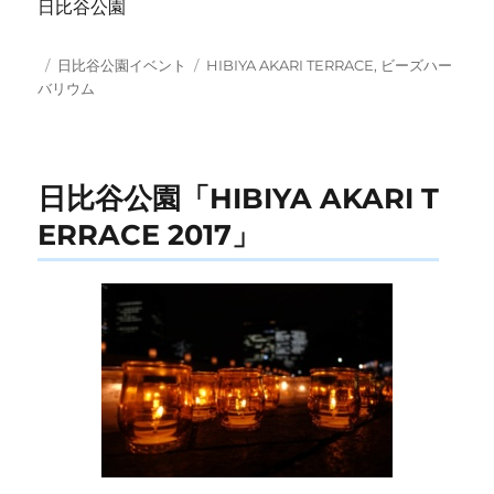
日比谷公園
投
カ
タ
日比谷公園イベント
HIBIYA AKARI TERRACE
,
ビーズハー
稿
テ
グ
バリウム
日:
ゴ
リ
ー
日比谷公園「HIBIYA AKARI T
ERRACE 2017」