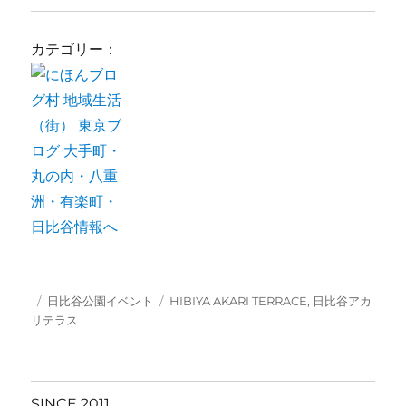
カテゴリー：
投
カ
タ
日比谷公園イベント
HIBIYA AKARI TERRACE
,
日比谷アカ
稿
テ
グ
リテラス
日:
ゴ
リ
ー
SINCE 2011