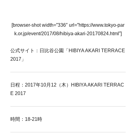
[browser-shot width=”336″ url=”https://www.tokyo-par
k.or.jp/event/2017/08/hibiya-akari-20170824.html”]
公式サイト：日比谷公園「HIBIYA AKARI TERRACE
2017」
日程：2017年10月12（木）HIBIYA AKARI TERRAC
E 2017
時間：18-21時