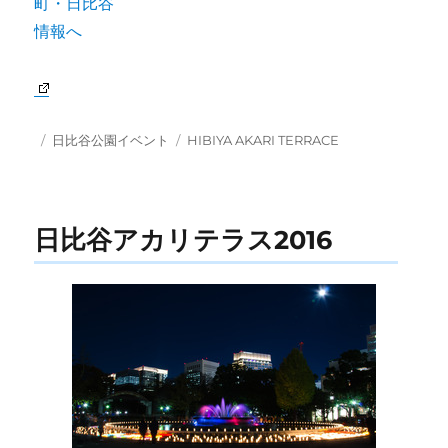
投
カ
タ
日比谷公園イベント
HIBIYA AKARI TERRACE
稿
テ
グ
日:
ゴ
リ
ー
日比谷アカリテラス2016