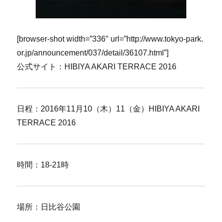
[browser-shot width=”336″ url=”http://www.tokyo-park.
or.jp/announcement/037/detail/36107.html”]
公式サイト：HIBIYA AKARI TERRACE 2016
日程：2016年11月10（木）11（金）HIBIYA AKARI
TERRACE 2016
時間：18-21時
場所：日比谷公園