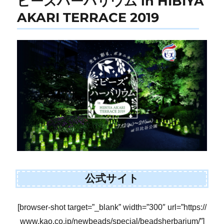
ビーズハーバリウム in HIBIYA
AKARI TERRACE 2019
公式サイト
[browser-shot target=”_blank” width=”300″ url=”https://
www.kao.co.jp/newbeads/special/beadsherbarium/”]